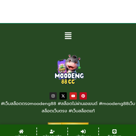
Menu
I
X
Y
P
n
-
o
i
s
t
u
n
#เว็บสล็อตตรงmoodeng88 #สล็อตไม่ผ่านเอเยนต์ #moodeng88เว็บ
t
w
t
t
a
i
u
e
สล็อตเว็บตรง #เว็บสล็อตแท้
g
t
b
r
r
t
e
e
a
e
s
m
r
t
Copyright © 2026 moodeng88 | Powered by moodeng88