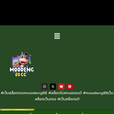
Menu
I
X
Y
P
n
-
o
i
s
t
u
n
#เว็บสล็อตตรงmoodeng88 #สล็อตไม่ผ่านเอเยนต์ #moodeng88เว็บ
t
w
t
t
a
i
u
e
สล็อตเว็บตรง #เว็บสล็อตแท้
g
t
b
r
r
t
e
e
a
e
s
m
r
t