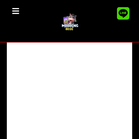
Skip
Post
to
pagination
สล็อต888
content
URWIN888 ทางเข้าใหม่
สล็อตแตกไว แหล่งทำเงินมือ
ถือ จ่ายจริงชัวร์
URWIN888 คือทางเข้าใหม่สู่โลกของเกมสล็อตแตกง่ายที่
รวบรวมเกมจากค่ายดังมาให้คุณทำกำไรได้สะดวกสบาย
ผ่านมือถือของคุณเอง เราการันตีการจ่ายเงินจริงทุกครั้งที่
คุณชนะเกม มั่นใจได้เลยว่าทุกการเดิมพันจะได้รับการ
ดูแลและบริการอย่างเต็มที่ ไม่ว่าจะเป็นเรื่องความ
ปลอดภัยในการทำธุรกรรมทางการเงิน หรือประสบการณ์
การเล่นที่ราบรื่นไม่มีสะดุด เว็บไซต์ของเรารองรับการเล่น
ผ่านมือถืออย่างสมบูรณ์แบบ ทำให้คุณสามารถเข้าเล่นได้
ทุกที่ทุกเวลา ไม่ว่าจะอยู่ที่ไหนก็ทำเงินได้จริง นอกจาก
นี้ URWIN 888 ยังมาพร้อมกับเกมลิขสิทธิ์แท้ที่มีอัตราการ